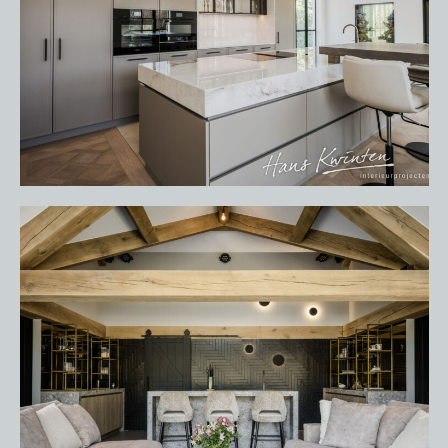
HOME
PORTFOLIO
OVER ONS
VACATURES
ONDERHOUDSPRODUCTEN
SERVICE AFSPRAAK INPLANNEN
APPARATEN REGISTREREN