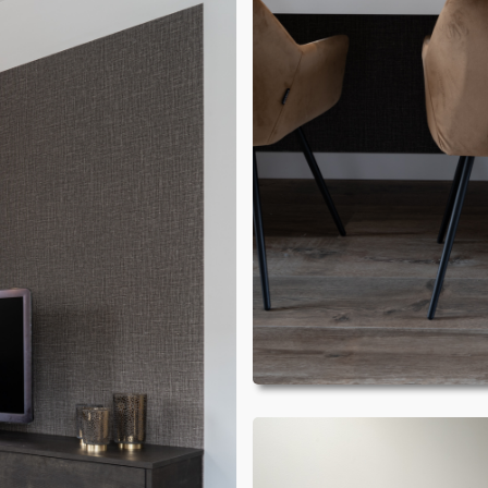
HOME
PORTFOLIO
OVER ONS
VACATURES