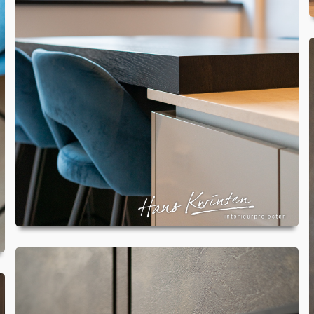
HOME
PORTFOLIO
OVER ONS
VACATURES