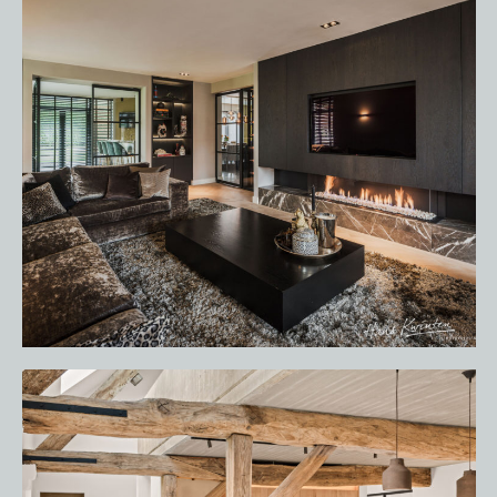
HOME
PORTFOLIO
OVER ONS
VACATURES
ONDERHOUDSPRODUCTEN
SERVICE AFSPRAAK INPLANNEN
APPARATEN REGISTREREN