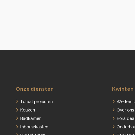
Onze diensten
Kwinten 
Totaal projecten
Werken b
Keuken
Over ons
Badkamer
Bora dea
Inbouwkasten
Onderho