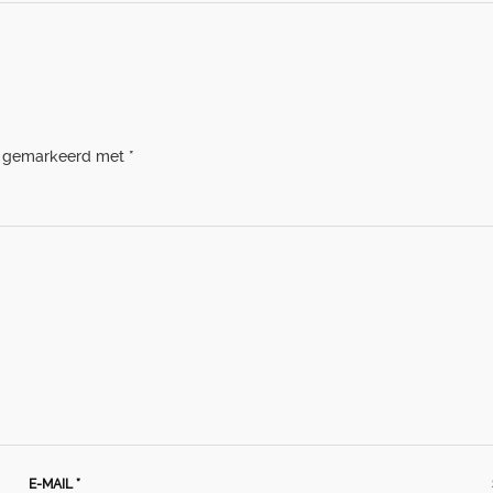
jn gemarkeerd met
*
HOME
PORTFOLIO
OVER ONS
VACATURES
ONDERHOUDSPRODUCTEN
SERVICE AFSPRAAK INPLANNEN
APPARATEN REGISTREREN
E-MAIL
*