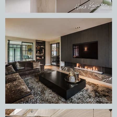
HOME
PORTFOLIO
OVER ONS
VACATURES
ONDERHOUDSPRODUCTEN
SERVICE AFSPRAAK INPLANNEN
APPARATEN REGISTREREN