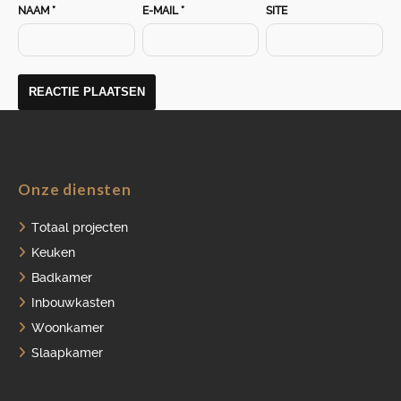
NAAM
*
E-MAIL
*
SITE
OVER ONS
VACATURES
ONDERHOUDSPRODUCTEN
SERVICE AFSPRAAK INPLANNEN
APPARATEN REGISTREREN
Onze diensten
Totaal projecten
Keuken
Badkamer
Inbouwkasten
Woonkamer
Slaapkamer