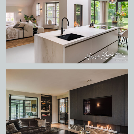
HOME
PORTFOLIO
OVER ONS
VACATURES
ONDERHOUDSPRODUCTEN
SERVICE AFSPRAAK INPLANNEN