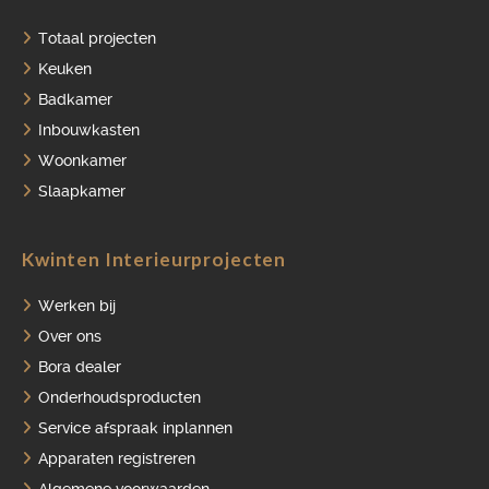
Totaal projecten
HOME
Keuken
Badkamer
PORTFOLIO
Inbouwkasten
OVER ONS
Woonkamer
Slaapkamer
VACATURES
ONDERHOUDSPRODUCTEN
Kwinten Interieurprojecten
SERVICE AFSPRAAK INPLANNEN
Werken bij
APPARATEN REGISTREREN
Over ons
Bora dealer
Onderhoudsproducten
Service afspraak inplannen
Apparaten registreren