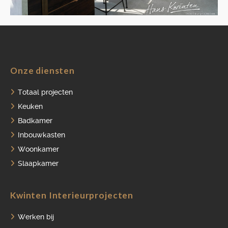
HOME
Onze diensten
PORTFOLIO
Totaal projecten
Keuken
OVER ONS
Badkamer
VACATURES
Inbouwkasten
Woonkamer
ONDERHOUDSPRODUCTEN
Slaapkamer
SERVICE AFSPRAAK INPLANNEN
APPARATEN REGISTREREN
Kwinten Interieurprojecten
Werken bij