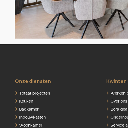
Onze diensten
Kwinten 
Totaal projecten
Werken b
Keuken
Over ons
Badkamer
Bora dea
Inbouwkasten
Onderho
Woonkamer
Service 