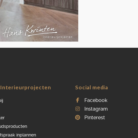
OVER ONS
VACATURES
ONDERHOUDSPRODUCTEN
SERVICE AFSPRAAK INPLANNEN
APPARATEN REGISTREREN
Interieurprojecten
Social media
Facebook
ij
Instagram
Pinterest
ler
udsproducten
afspraak inplannen