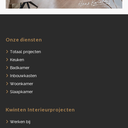
HOME
Onze diensten
PORTFOLIO
Totaal projecten
Keuken
OVER ONS
Badkamer
VACATURES
Inbouwkasten
Woonkamer
ONDERHOUDSPRODUCTEN
Slaapkamer
SERVICE AFSPRAAK INPLANNEN
APPARATEN REGISTREREN
Kwinten Interieurprojecten
Werken bij