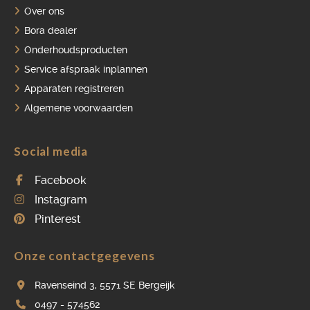
OVER ONS
Over ons
VACATURES
Bora dealer
Onderhoudsproducten
ONDERHOUDSPRODUCTEN
Service afspraak inplannen
SERVICE AFSPRAAK INPLANNEN
Apparaten registreren
Algemene voorwaarden
APPARATEN REGISTREREN
Social media
Facebook
Instagram
Pinterest
Onze contactgegevens
Ravenseind 3, 5571 SE Bergeijk
0497 - 574562