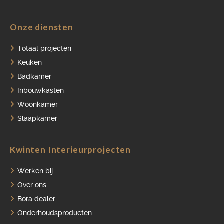
Onze diensten
HOME
Totaal projecten
Keuken
PORTFOLIO
Badkamer
OVER ONS
Inbouwkasten
Woonkamer
VACATURES
Slaapkamer
ONDERHOUDSPRODUCTEN
Kwinten Interieurprojecten
SERVICE AFSPRAAK INPLANNEN
APPARATEN REGISTREREN
Werken bij
Over ons
Bora dealer
Onderhoudsproducten