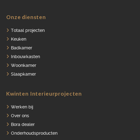
Onze diensten
HOME
Totaal projecten
Keuken
PORTFOLIO
Badkamer
OVER ONS
Inbouwkasten
Woonkamer
VACATURES
Slaapkamer
ONDERHOUDSPRODUCTEN
Kwinten Interieurprojecten
SERVICE AFSPRAAK INPLANNEN
APPARATEN REGISTREREN
Werken bij
Over ons
Bora dealer
Onderhoudsproducten