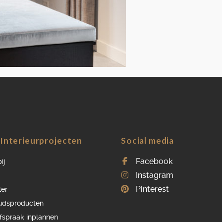
OVER ONS
VACATURES
ONDERHOUDSPRODUCTEN
SERVICE AFSPRAAK INPLANNEN
APPARATEN REGISTREREN
Interieurprojecten
Social media
Facebook
ij
Instagram
Pinterest
ler
udsproducten
afspraak inplannen