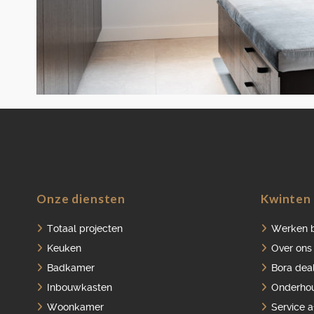
Onze diensten
Kwinten 
Totaal projecten
Werken b
Keuken
Over ons
Badkamer
Bora dea
Inbouwkasten
Onderho
Woonkamer
Service 