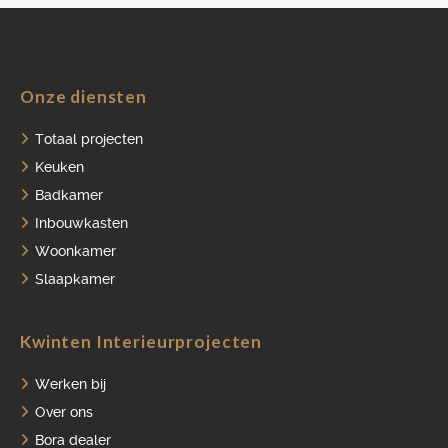
Onze diensten
HOME
Totaal projecten
PORTFOLIO
Keuken
Badkamer
OVER ONS
Inbouwkasten
VACATURES
Woonkamer
ONDERHOUDSPRODUCTEN
Slaapkamer
SERVICE AFSPRAAK INPLANNEN
Kwinten Interieurprojecten
APPARATEN REGISTREREN
Werken bij
Over ons
Bora dealer