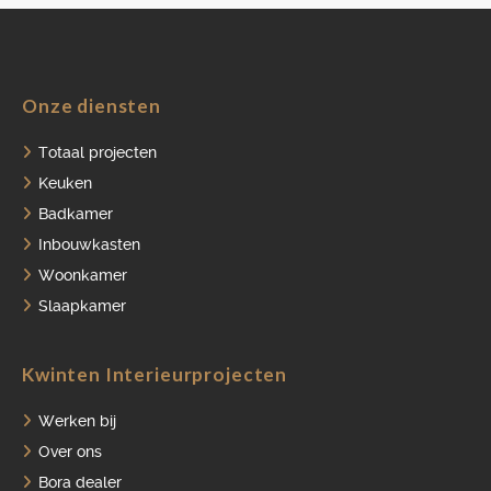
Onze diensten
HOME
Totaal projecten
PORTFOLIO
Keuken
Badkamer
OVER ONS
Inbouwkasten
VACATURES
Woonkamer
ONDERHOUDSPRODUCTEN
Slaapkamer
SERVICE AFSPRAAK INPLANNEN
Kwinten Interieurprojecten
APPARATEN REGISTREREN
Werken bij
Over ons
Bora dealer