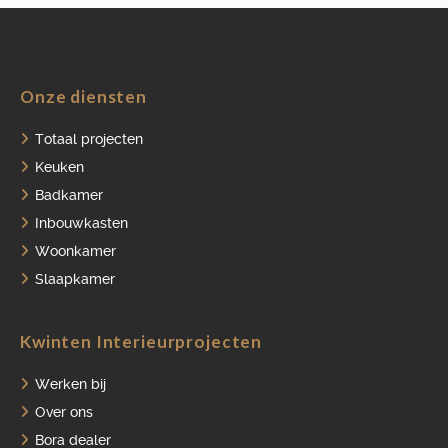
Onze diensten
HOME
Totaal projecten
PORTFOLIO
Keuken
Badkamer
OVER ONS
Inbouwkasten
VACATURES
Woonkamer
ONDERHOUDSPRODUCTEN
Slaapkamer
SERVICE AFSPRAAK INPLANNEN
Kwinten Interieurprojecten
APPARATEN REGISTREREN
Werken bij
Over ons
Bora dealer