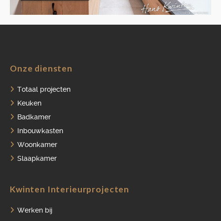
HOME
Onze diensten
PORTFOLIO
Totaal projecten
Keuken
OVER ONS
Badkamer
VACATURES
Inbouwkasten
Woonkamer
ONDERHOUDSPRODUCTEN
Slaapkamer
SERVICE AFSPRAAK INPLANNEN
APPARATEN REGISTREREN
Kwinten Interieurprojecten
Werken bij