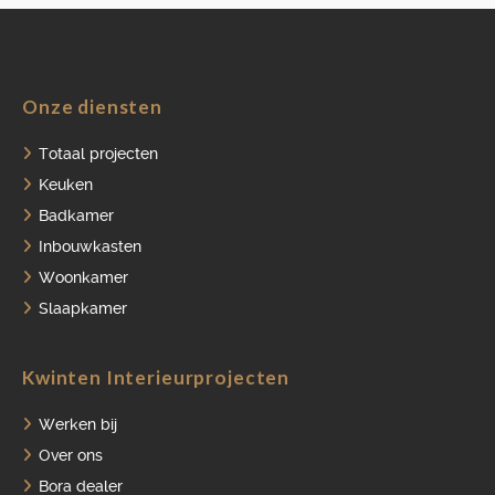
Onze diensten
HOME
Totaal projecten
PORTFOLIO
Keuken
Badkamer
OVER ONS
Inbouwkasten
VACATURES
Woonkamer
ONDERHOUDSPRODUCTEN
Slaapkamer
SERVICE AFSPRAAK INPLANNEN
Kwinten Interieurprojecten
APPARATEN REGISTREREN
Werken bij
Over ons
Bora dealer