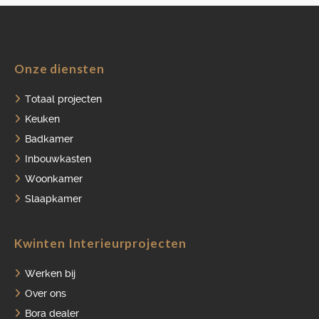
Onze diensten
HOME
Totaal projecten
PORTFOLIO
Keuken
Badkamer
OVER ONS
Inbouwkasten
VACATURES
Woonkamer
ONDERHOUDSPRODUCTEN
Slaapkamer
SERVICE AFSPRAAK INPLANNEN
Kwinten Interieurprojecten
APPARATEN REGISTREREN
Werken bij
Over ons
Bora dealer