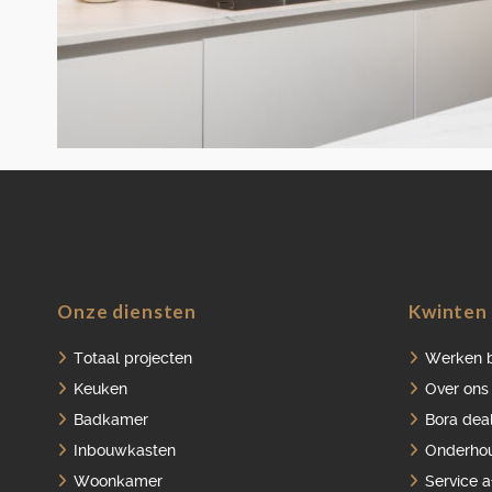
Onze diensten
Kwinten 
Totaal projecten
Werken b
Keuken
Over ons
Badkamer
Bora dea
Inbouwkasten
Onderho
Woonkamer
Service 