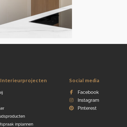
OVER ONS
VACATURES
ONDERHOUDSPRODUCTEN
SERVICE AFSPRAAK INPLANNEN
APPARATEN REGISTREREN
Interieurprojecten
Social media
Facebook
ij
Instagram
Pinterest
ler
udsproducten
afspraak inplannen