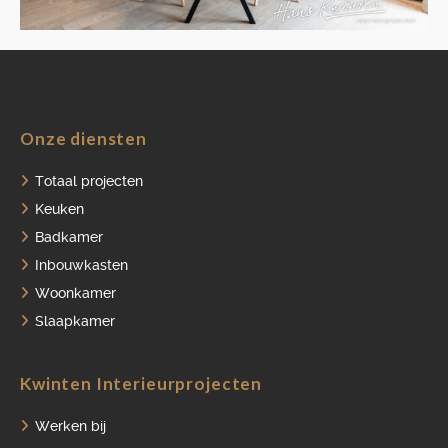
HOME
Onze diensten
PORTFOLIO
Totaal projecten
Keuken
OVER ONS
Badkamer
VACATURES
Inbouwkasten
Woonkamer
ONDERHOUDSPRODUCTEN
Slaapkamer
SERVICE AFSPRAAK INPLANNEN
APPARATEN REGISTREREN
Kwinten Interieurprojecten
Werken bij