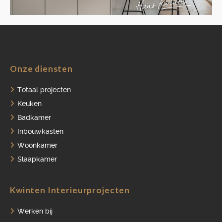
HOME
Onze diensten
PORTFOLIO
Totaal projecten
Keuken
OVER ONS
Badkamer
VACATURES
Inbouwkasten
Woonkamer
ONDERHOUDSPRODUCTEN
Slaapkamer
SERVICE AFSPRAAK INPLANNEN
APPARATEN REGISTREREN
Kwinten Interieurprojecten
Werken bij