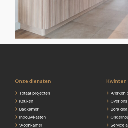
Onze diensten
Kwinten 
Totaal projecten
Werken b
Keuken
Over ons
Badkamer
Bora dea
Inbouwkasten
Onderho
Woonkamer
Service 