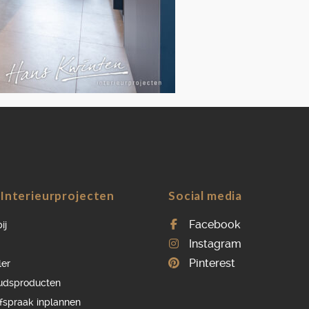
OVER ONS
VACATURES
ONDERHOUDSPRODUCTEN
SERVICE AFSPRAAK INPLANNEN
APPARATEN REGISTREREN
Interieurprojecten
Social media
Facebook
ij
Instagram
Pinterest
ler
udsproducten
afspraak inplannen