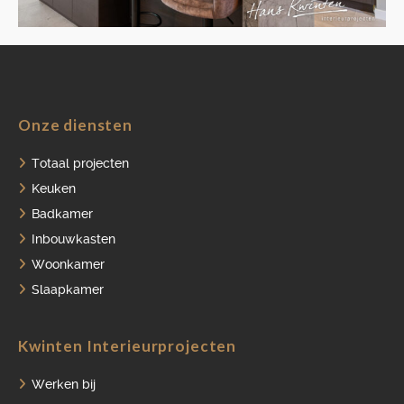
HOME
Onze diensten
PORTFOLIO
Totaal projecten
Keuken
OVER ONS
Badkamer
VACATURES
Inbouwkasten
Woonkamer
ONDERHOUDSPRODUCTEN
Slaapkamer
SERVICE AFSPRAAK INPLANNEN
APPARATEN REGISTREREN
Kwinten Interieurprojecten
Werken bij