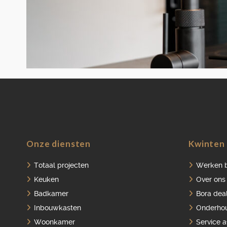
Onze diensten
Kwinten 
Totaal projecten
Werken b
Keuken
Over ons
Badkamer
Bora dea
Inbouwkasten
Onderho
Woonkamer
Service 