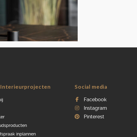
OVER ONS
VACATURES
ONDERHOUDSPRODUCTEN
SERVICE AFSPRAAK INPLANNEN
APPARATEN REGISTREREN
Interieurprojecten
Social media
Facebook
ij
Instagram
Pinterest
ler
udsproducten
afspraak inplannen