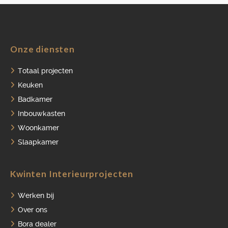
Onze diensten
HOME
Totaal projecten
PORTFOLIO
Keuken
Badkamer
OVER ONS
Inbouwkasten
VACATURES
Woonkamer
ONDERHOUDSPRODUCTEN
Slaapkamer
SERVICE AFSPRAAK INPLANNEN
Kwinten Interieurprojecten
APPARATEN REGISTREREN
Werken bij
Over ons
Bora dealer