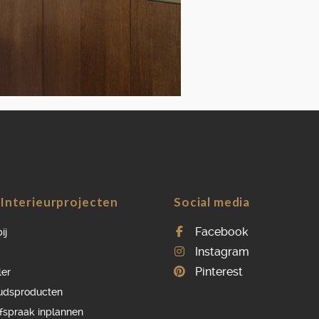
OVER ONS
VACATURES
ONDERHOUDSPRODUCTEN
SERVICE AFSPRAAK INPLANNEN
APPARATEN REGISTREREN
Interieurprojecten
Social media
Facebook
ij
Instagram
Pinterest
ler
udsproducten
afspraak inplannen