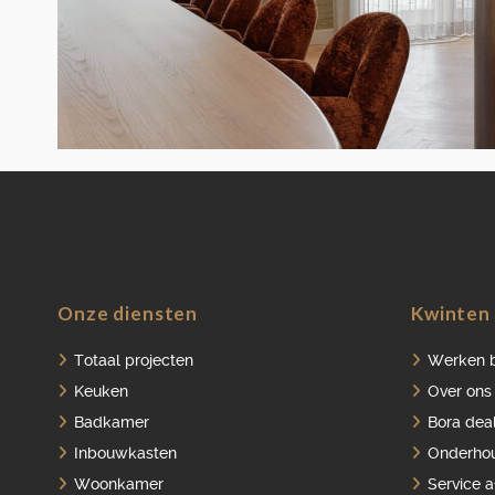
Onze diensten
Kwinten 
Totaal projecten
Werken b
Keuken
Over ons
Badkamer
Bora dea
Inbouwkasten
Onderho
Woonkamer
Service 