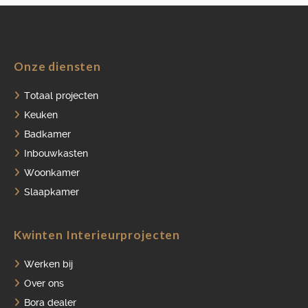
Onze diensten
HOME
Totaal projecten
PORTFOLIO
Keuken
Badkamer
OVER ONS
Inbouwkasten
VACATURES
Woonkamer
ONDERHOUDSPRODUCTEN
Slaapkamer
SERVICE AFSPRAAK INPLANNEN
Kwinten Interieurprojecten
APPARATEN REGISTREREN
Werken bij
Over ons
Bora dealer