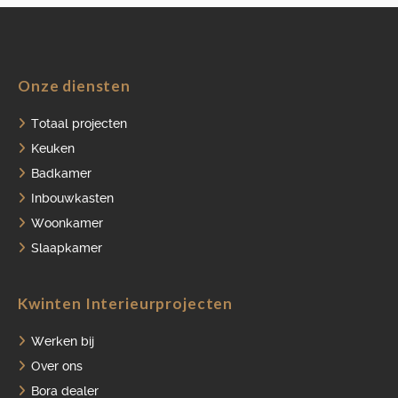
Onze diensten
HOME
Totaal projecten
PORTFOLIO
Keuken
Badkamer
OVER ONS
Inbouwkasten
VACATURES
Woonkamer
ONDERHOUDSPRODUCTEN
Slaapkamer
SERVICE AFSPRAAK INPLANNEN
Kwinten Interieurprojecten
APPARATEN REGISTREREN
Werken bij
Over ons
Bora dealer