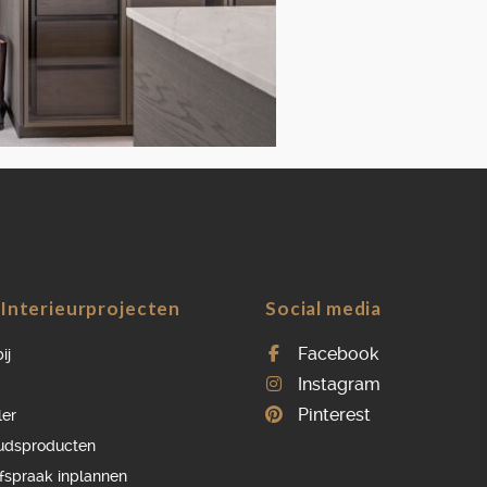
OVER ONS
VACATURES
ONDERHOUDSPRODUCTEN
SERVICE AFSPRAAK INPLANNEN
APPARATEN REGISTREREN
Interieurprojecten
Social media
Facebook
ij
Instagram
Pinterest
ler
udsproducten
afspraak inplannen