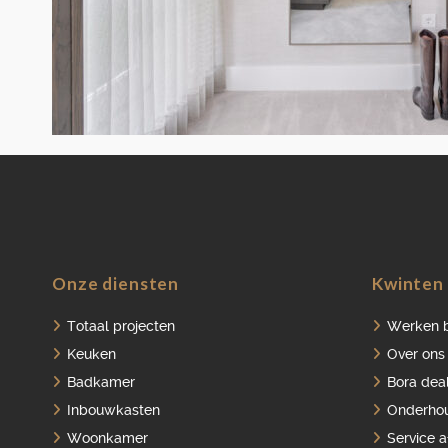
Onze diensten
Kwinten 
Totaal projecten
Werken b
Keuken
Over ons
Badkamer
Bora dea
Inbouwkasten
Onderho
Woonkamer
Service 