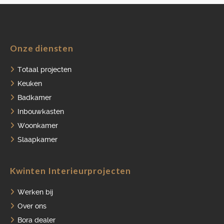
Onze diensten
HOME
Totaal projecten
PORTFOLIO
Keuken
Badkamer
OVER ONS
Inbouwkasten
VACATURES
Woonkamer
ONDERHOUDSPRODUCTEN
Slaapkamer
SERVICE AFSPRAAK INPLANNEN
Kwinten Interieurprojecten
APPARATEN REGISTREREN
Werken bij
Over ons
Bora dealer