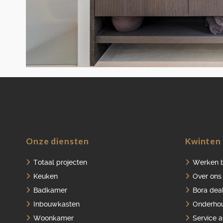
Onze diensten
Kwinten 
Totaal projecten
Werken b
Keuken
Over ons
Badkamer
Bora dea
Inbouwkasten
Onderho
Woonkamer
Service 