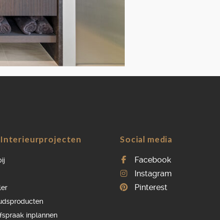
OVER ONS
VACATURES
ONDERHOUDSPRODUCTEN
SERVICE AFSPRAAK INPLANNEN
APPARATEN REGISTREREN
Interieurprojecten
Social media
Facebook
ij
Instagram
Pinterest
ler
udsproducten
afspraak inplannen