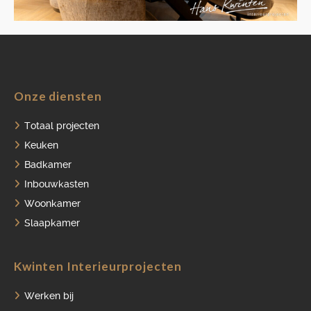
HOME
Onze diensten
PORTFOLIO
Totaal projecten
Keuken
OVER ONS
Badkamer
VACATURES
Inbouwkasten
Woonkamer
ONDERHOUDSPRODUCTEN
Slaapkamer
SERVICE AFSPRAAK INPLANNEN
APPARATEN REGISTREREN
Kwinten Interieurprojecten
Werken bij