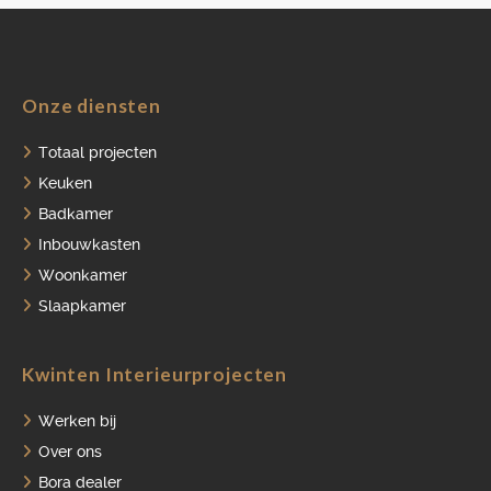
Onze diensten
HOME
Totaal projecten
PORTFOLIO
Keuken
Badkamer
OVER ONS
Inbouwkasten
VACATURES
Woonkamer
ONDERHOUDSPRODUCTEN
Slaapkamer
SERVICE AFSPRAAK INPLANNEN
Kwinten Interieurprojecten
APPARATEN REGISTREREN
Werken bij
Over ons
Bora dealer