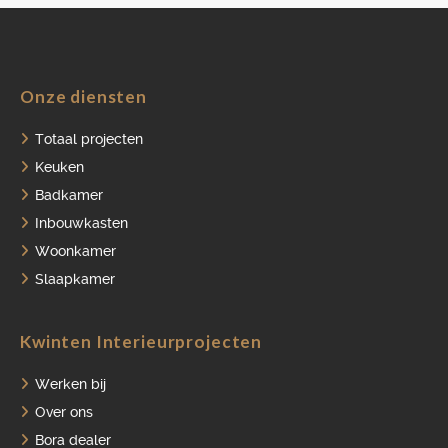
Onze diensten
HOME
Totaal projecten
PORTFOLIO
Keuken
Badkamer
OVER ONS
Inbouwkasten
VACATURES
Woonkamer
ONDERHOUDSPRODUCTEN
Slaapkamer
SERVICE AFSPRAAK INPLANNEN
Kwinten Interieurprojecten
APPARATEN REGISTREREN
Werken bij
Over ons
Bora dealer