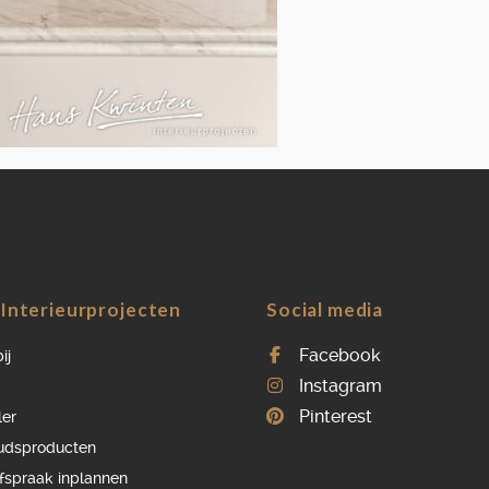
OVER ONS
VACATURES
ONDERHOUDSPRODUCTEN
SERVICE AFSPRAAK INPLANNEN
APPARATEN REGISTREREN
Interieurprojecten
Social media
Facebook
ij
Instagram
Pinterest
ler
udsproducten
afspraak inplannen