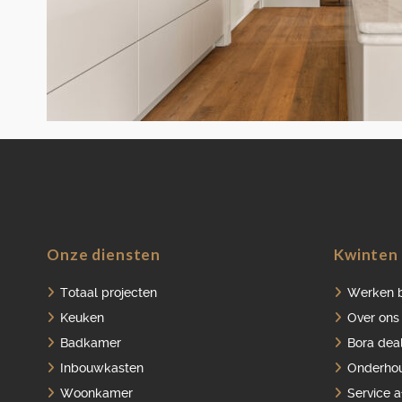
Onze diensten
Kwinten 
Totaal projecten
Werken b
Keuken
Over ons
Badkamer
Bora dea
Inbouwkasten
Onderho
Woonkamer
Service 