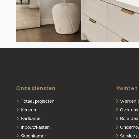
Onze diensten
Kwinten 
Totaal projecten
Werken b
Keuken
Over ons
Badkamer
Bora dea
Inbouwkasten
Onderho
Woonkamer
Service 