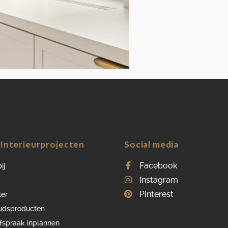
OVER ONS
VACATURES
ONDERHOUDSPRODUCTEN
SERVICE AFSPRAAK INPLANNEN
APPARATEN REGISTREREN
Interieurprojecten
Social media
Facebook
ij
Instagram
Pinterest
ler
udsproducten
afspraak inplannen