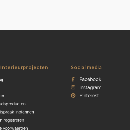
OVER ONS
VACATURES
ONDERHOUDSPRODUCTEN
SERVICE AFSPRAAK INPLANNEN
APPARATEN REGISTREREN
Interieurprojecten
Social media
Facebook
ij
Instagram
Pinterest
ler
udsproducten
afspraak inplannen
n registreren
e voorwaarden