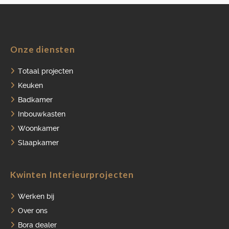
Onze diensten
HOME
Totaal projecten
PORTFOLIO
Keuken
Badkamer
OVER ONS
Inbouwkasten
VACATURES
Woonkamer
ONDERHOUDSPRODUCTEN
Slaapkamer
SERVICE AFSPRAAK INPLANNEN
Kwinten Interieurprojecten
APPARATEN REGISTREREN
Werken bij
Over ons
Bora dealer