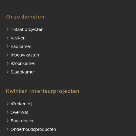
Onze diensten
HOME
Totaal projecten
Keuken
PORTFOLIO
Badkamer
OVER ONS
Inbouwkasten
Woonkamer
VACATURES
Slaapkamer
ONDERHOUDSPRODUCTEN
Kwinten Interieurprojecten
SERVICE AFSPRAAK INPLANNEN
APPARATEN REGISTREREN
Werken bij
Over ons
Bora dealer
Onderhoudsproducten