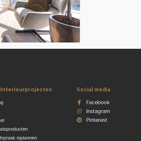
OVER ONS
VACATURES
ONDERHOUDSPRODUCTEN
SERVICE AFSPRAAK INPLANNEN
APPARATEN REGISTREREN
Interieurprojecten
Social media
Facebook
ij
Instagram
Pinterest
ler
udsproducten
afspraak inplannen