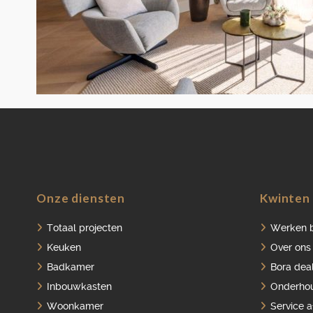
Onze diensten
Kwinten 
Totaal projecten
Werken b
Keuken
Over ons
Badkamer
Bora dea
Inbouwkasten
Onderho
Woonkamer
Service 