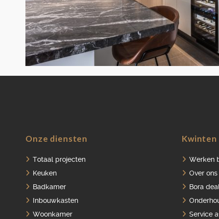
Onze diensten
Kwinten 
Totaal projecten
Werken b
Keuken
Over ons
Badkamer
Bora dea
Inbouwkasten
Onderho
Woonkamer
Service 