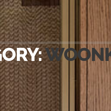
HOME
PORTFOLIO
OVER ONS
GORY:
WOON
VACATURES
ONDERHOUDSPRODUCTEN
SERVICE AFSPRAAK INPLANNEN
APPARATEN REGISTREREN