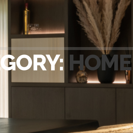
HOME
PORTFOLIO
OVER ONS
EGORY:
HOME
VACATURES
ONDERHOUDSPRODUCTEN
SERVICE AFSPRAAK INPLANNEN
APPARATEN REGISTREREN