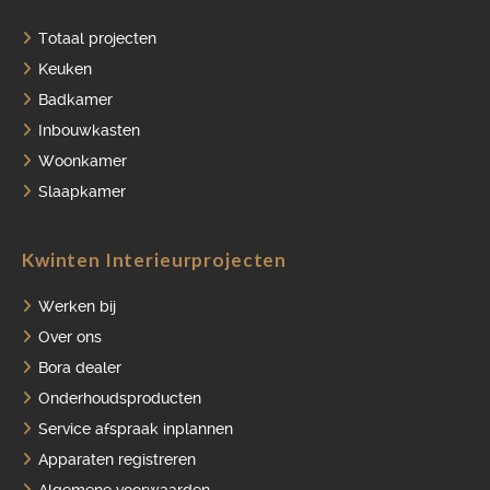
Totaal projecten
HOME
Keuken
Badkamer
PORTFOLIO
Inbouwkasten
OVER ONS
Woonkamer
Slaapkamer
VACATURES
ONDERHOUDSPRODUCTEN
Kwinten Interieurprojecten
SERVICE AFSPRAAK INPLANNEN
Werken bij
APPARATEN REGISTREREN
Over ons
Bora dealer
Onderhoudsproducten
Service afspraak inplannen
Apparaten registreren