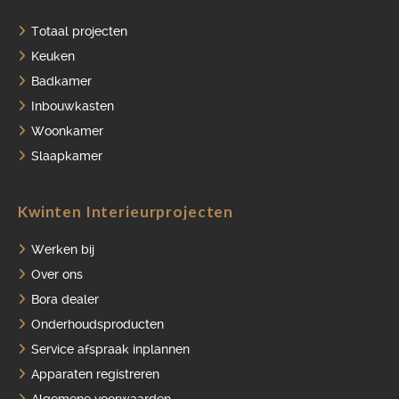
Totaal projecten
HOME
Keuken
Badkamer
PORTFOLIO
Inbouwkasten
OVER ONS
Woonkamer
Slaapkamer
VACATURES
ONDERHOUDSPRODUCTEN
Kwinten Interieurprojecten
SERVICE AFSPRAAK INPLANNEN
Werken bij
APPARATEN REGISTREREN
Over ons
Bora dealer
Onderhoudsproducten
Service afspraak inplannen
Apparaten registreren